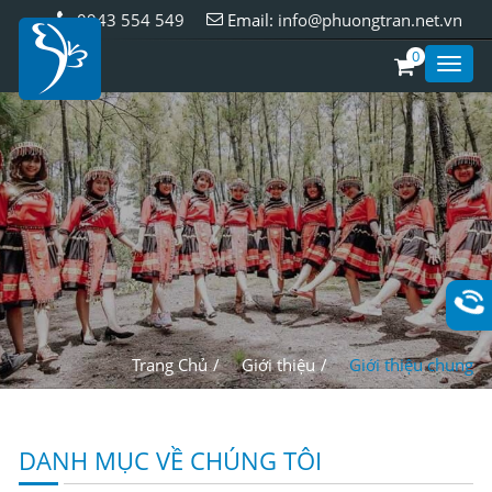
0943 554 549
Email:
info@phuongtran.net.vn
0
Toggl
Style
Trang Chủ
Giới thiệu
Giới thiệu chung
DANH MỤC VỀ CHÚNG TÔI