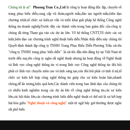
Chúng tôi là ai?
Phuong Tran Co.,Ltd
là công ty hoạt động độc lập, chuyên về
trang phục biểu diễn,cung cấp vũ đoàn,người mẫu,đào tạo người mẫu,biên đạo
chương trình,tổ chức sự kiên,tư vấn và triển khai giải pháp hệ thống Công nghệ
thông tin doanh nghiệp
Trước đây các thành viên trong ban giám đốc của công ty
chúng đã từng Tham gia vào các dự án lớn: Về hệ thống CNTT,Tổ chức các sự
kiện,biên đạo các chương trình nghệ thuật biểu diễn.
Nhận thấy điều này chúng tôi
Quyết định thành lập
công ty TNHH Trang Phục Biểu Diễn Phương Trần
cái tên
"công ty TNHH trang phục biểu diễn" là cái tên đầu tiên đăng ký tại Việt Nam từ
trước đến nay,tên công ty nghe rất nghệ thuật nhưng lại hoạt động về Nghệ thuật
và lĩnh vực công nghệ thông tin vì trong lĩnh vực Công nghệ thông tin đòi hỏi
phải có lĩnh vực chuyên môn cao và tính sáng tạo,còn đòi hỏi phải có tính tỉ mỉ,tổ
chức sự kiện kết hợp công nghệ thông tin giúp cho sự kiện hoàn hảo,nhanh
chóng,dễ ấn tượng,hiệu quả hơn,
Các thành viên trong ban lãnh đạo của chúng tôi
có nhiều kinh nghiệm trong các dự án lớn về công nghệ thông tin,các sự kiên
lớn,các hội thảo lớn,các chương trình biểu diễn nghệ thuật có thể nói là sự kết hợp
hài hòa giữa
"
Nghệ thuật và công nghệ
"
một từ ngữ bây giờ thường được nghe
rất phổ biến