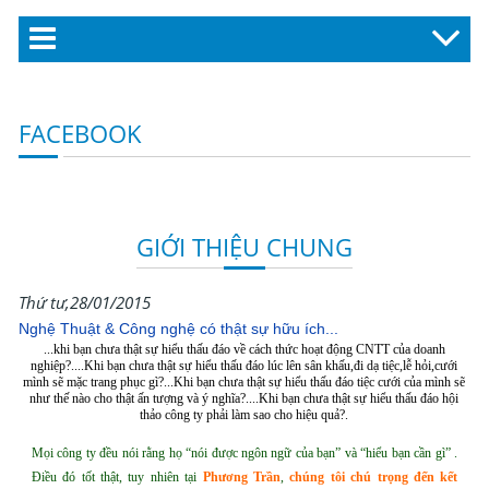
FACEBOOK
GIỚI THIỆU CHUNG
Thứ tư,28/01/2015
Nghệ Thuật & Công nghệ có thật sự hữu ích...
.
..khi bạn chưa thật sự hiểu thấu đáo về cách thức hoạt động CNTT của doanh
nghiệp?.
...Khi bạn chưa thật sự hiểu thấu đáo lúc lên sân khấu,đi dạ tiệc,lễ hỏi,cưới
mình sẽ mặc trang phục gì?
...Khi bạn chưa thật sự hiểu thấu đáo tiệc cưới của mình sẽ
như thế nào cho thật ấn tượng và ý nghĩa?.
...Khi bạn chưa thật sự hiểu thấu đáo hội
thảo công ty phải làm sao cho hiệu quả?.
Mọi công ty đều nói rằng họ “nói được ngôn ngữ của bạn” và “hiểu bạn cần gì” .
Điều đó tốt thật, tuy nhiên tại
Phương Trần
,
chúng tôi chú trọng đến kết