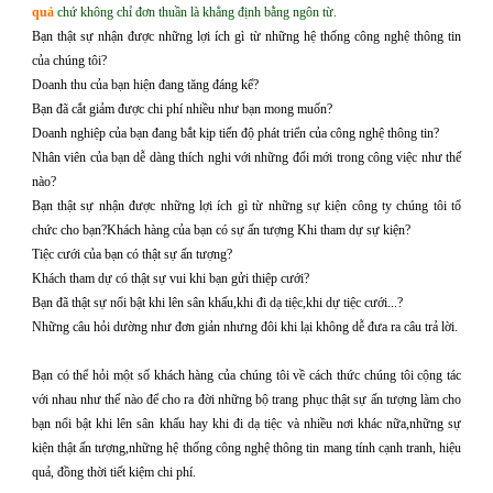
quả
chứ không chỉ đơn thuần là khẳng định bằng ngôn từ.
Bạn thật sự nhận được những lợi ích gì từ những hệ thống công nghệ thông tin
của chúng tôi?
Doanh thu của bạn hiện đang tăng đáng kể?
Bạn đã cắt giảm được chi phí nhiều như bạn mong muốn?
Doanh nghiệp của bạn đang bắt kịp tiến độ phát triển của công nghệ thông tin?
Nhân viên của bạn dễ dàng thích nghi với những đổi mới trong công việc như thế
nào?
Bạn thật sự nhận được những lợi ích gì từ những sự kiện công ty chúng tôi tổ
chức cho bạn?
Khách hàng của bạn có sự ấn tượng Khi tham dự sự kiện?
Tiệc cưới của bạn có thật sự ấn tượng?
Khách tham dự có thật sự vui khi bạn gửi thiệp cưới?
Bạn đã thật sự nổi bật khi lên sân khấu,khi đi dạ tiệc,khi dự tiệc cưới...?
Những câu hỏi dường như đơn giản nhưng đôi khi lại không dễ đưa ra câu trả lời.
Bạn có thể hỏi một số khách hàng của chúng tôi về cách thức chúng tôi cộng tác
với nhau như thế nào để cho ra đời những bộ trang phục thật sự ấn tượng làm cho
bạn nổi bật khi lên sân khấu hay khi đi dạ tiệc và nhiều nơi khác nữa,những sự
kiện thật ấn tượng,những hệ thống công nghệ thông tin mang tính cạnh tranh, hiệu
quả, đồng thời tiết kiệm chi phí.