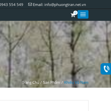
0943 554 549
Email:
info@phuongtran.net.vn
0
Toggle
Styles
Trang Chủ
Sản Phẩm
Khiêu Vũ Nam