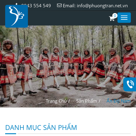
0943 554 549
Email:
info@phuongtran.net.vn
0
Toggl
Style
Trang Chủ
Sản Phẩm
Ấn Độ Nam
DANH MỤC SẢN PHẨM